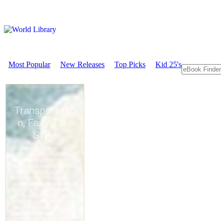
Most Popular
New Releases
Top Picks
Kid 25's