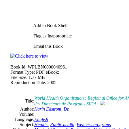
Add to Book Shelf
Flag as Inappropriate
Email this Book
Book Id:
WPLBN0000040961
Format Type:
PDF eBook:
File Size:
1.77 MB
Reproduction Date:
2005
World Health Organization : Regioinal Office for Af
Title:
des Directeurs de Programs SIDA
Author:
Karin Edstrom, Dr.
Volume:
Language:
English
Subject:
Health.
,
Public health
,
Wellness programs