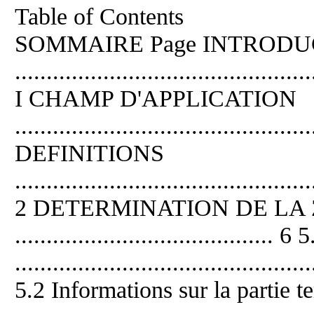
Table of Contents
SOMMAIRE Page INTRODU
...............................................
I CHAMP D'APPLICATION
..............................................
DEFINITIONS
...............................................
2 DETERMINATION DE LA
.......................................
..............................................
5.2 Informations sur la partie te