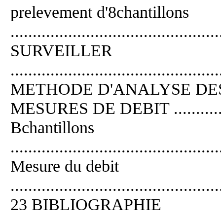
prelevement d'8chantillons
......................................
SURVEILLER
..............................................
METHODE D'ANALYSE DE
MESURES DE DEBIT ............
Bchantillons
.............................................
Mesure du debit
...............................................
23 BIBLIOGRAPHIE