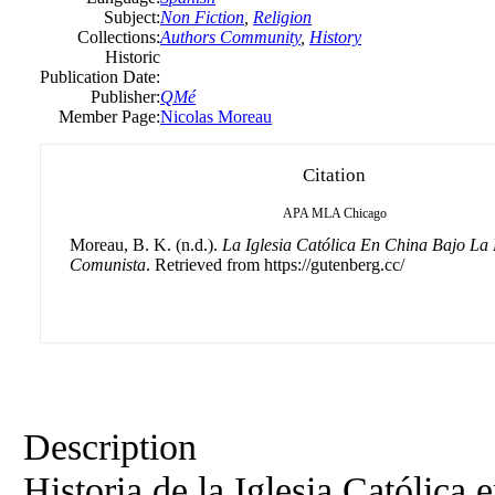
Subject:
Non Fiction
,
Religion
Collections:
Authors Community
,
History
Historic
Publication Date:
Publisher:
QMé
Member Page:
Nicolas Moreau
Citation
APA
MLA
Chicago
Moreau, B. K. (n.d.).
La Iglesia Católica En China Bajo La
Comunista
. Retrieved from https://gutenberg.cc/
Description
Historia de la Iglesia Católica