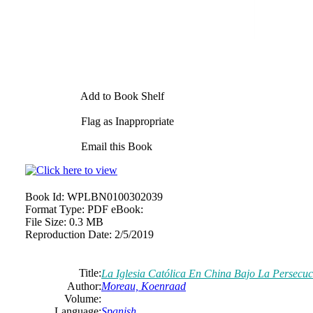
Add to Book Shelf
Flag as Inappropriate
Email this Book
Book Id:
WPLBN0100302039
Format Type:
PDF eBook:
File Size:
0.3 MB
Reproduction Date:
2/5/2019
Title:
La Iglesia Católica En China Bajo La Persecu
Author:
Moreau, Koenraad
Volume:
Language:
Spanish