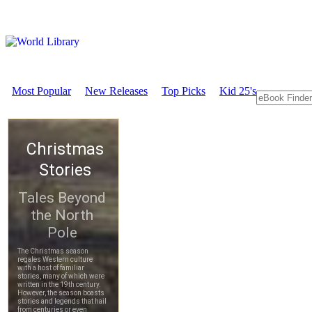
Most Popular
New Releases
Top Picks
Kid 25's