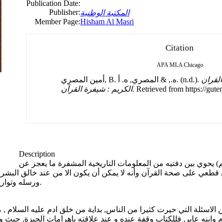
Publication Date:
Publisher:
المكتبة الوطنية
Member Page:
Hisham Al Masri
Citation
APA
MLA
Chicago
القران
أمين المصري, B. ه., & المصري, ه. أ. (n.d.).
. Retrieved from https://gute
الكريم : شيفرة القرآن
Description
يم) يحوي بين دفتيه من المعلومات التاريخية المشفرة ما يعجز عن
ل قطعي على صحة القرآن وأنه لا يمكن أن يكون الا من عند خالق البشر اذ ل
ورسله وتواريخ بعض الفراعنه ومعظم تواريخ بني اسرائيل التي هم فيها مختلفون.
ن الاسئلة التي حيرت كثيرا من الناس, بداية من خلق ادم عليه السلام , 
م وابنه عابر, فللكتاب وقفة عنده و عند علاقته باهرامات الجيزة, حيث ور