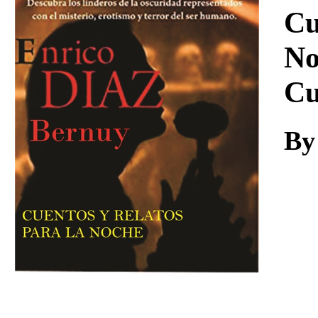
Download
Cu
No
Cu
By