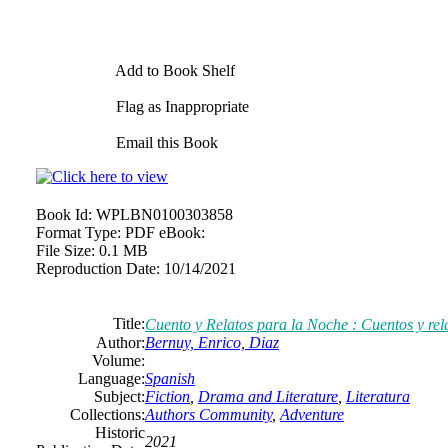
Add to Book Shelf
Flag as Inappropriate
Email this Book
Book Id:
WPLBN0100303858
Format Type:
PDF eBook:
File Size:
0.1 MB
Reproduction Date:
10/14/2021
Title:
Cuento y Relatos para la Noche : Cuentos y rela
Author:
Bernuy, Enrico, Diaz
Volume:
Language:
Spanish
Subject:
Fiction
,
Drama and Literature
,
Literatura
Collections:
Authors Community
,
Adventure
Historic
2021