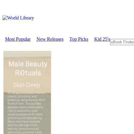
Most Popular
New Releases
Top Picks
Kid 25's