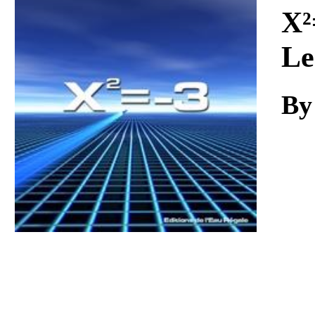
Download
X²
Le
By