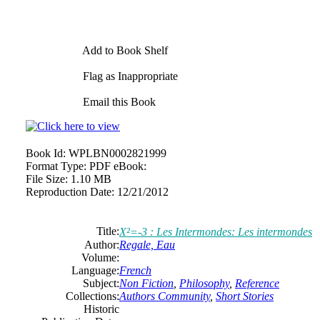
Add to Book Shelf
Flag as Inappropriate
Email this Book
Book Id:
WPLBN0002821999
Format Type:
PDF eBook:
File Size:
1.10 MB
Reproduction Date:
12/21/2012
Title:
X²=-3 : Les Intermondes: Les intermondes
Author:
Regale, Eau
Volume:
Language:
French
Subject:
Non Fiction
,
Philosophy
,
Reference
Collections:
Authors Community
,
Short Stories
Historic