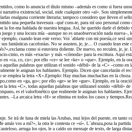
sentidos, como lo anuncia el título mismo –además es como si fuera unsu
 narrativa existencial, social, nide cualquier otro «al». Son simplement
larlas enalguna corriente literaria; tampoco considero que lleven el sello 
itido una pequeña travesura –qué cons-te, para mí uso personal como esc
on la for-ma hablada de nuestra lengua. Así, he querido darle el debido v
un juego y una locura mía –aunque no es unaobservación nada nueva–, lo
r ejemplo, cuando lean este verso: Voi ´ablarte con mi poesía,ce será s
 sus fantásticas cacofonías. No se asusten, je, je… O cuando lean este o
nés?»,exclama como si estuviera doliente. De nuevo, no reculen, je, je.
cio-cinio, es más «exacta» y más «cómoda» para la escritura. Aquí está
 en «ca, co, cu»; por ello «ce» se lee «ke» o «que». Ejemplo, en la ora
s aquellas palabras que utilizan el sonido «débil» de la «C» –como en l
ealmente le asignan los hablantes. Ejemplo. Dicen que cancelarán el rec
mbio se emplea la letra «X».Ejemplo: Hay muchas muchachas en la choza
po,como en «ga, go»; por ello «ge» se lee «gue». Ejemplo, en la oració
con la letra «C», todas aquellas palabras que utilizanel sonido «débil» 
hispano, es el valorfonético que realmente le asignan los hablantes. Ej
gantes. –La arcaica letra «H» se elimina en todos los casos y tiempos.
finje. Se irá de luna de miela las Arubas, mui lejos del puente, en tanto c
amás vos a mí?», la otra le contesta ce «sí». L´abraza,posa la partida b
cauteloso, arruga los ojos, le a caído un mensaje de texto, de larga dis