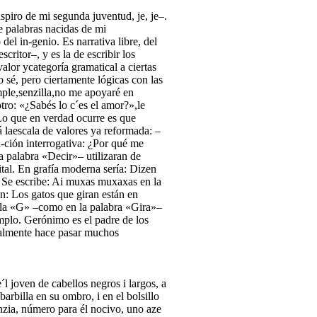
spiro de mi segunda juventud, je, je–.
e palabras nacidas de mi
del in-genio. Es narrativa libre, del
ritor–, y es la de escribir los
alor ycategoría gramatical a ciertas
 sé, pero ciertamente lógicas con las
imple,senzilla,no me apoyaré en
tro: «¿Sabés lo c´es el amor?»,le
 Lo que en verdad ocurre es que
 laescala de valores ya reformada: –
-ción interrogativa: ¿Por qué me
a palabra «Decir»– utilizaran de
ital. En grafía moderna sería: Dizen
. Se escribe: Ai muxas muxaxas en la
n: Los gatos que giran están en
de la «G» –como en la palabra «Gira»–
emplo. Gerónimo es el padre de los
Realmente hace pasar muchos
e´l joven de cabellos negros i largos, a
arbilla en su ombro, i en el bolsillo
tanzia, número para él nocivo, uno aze