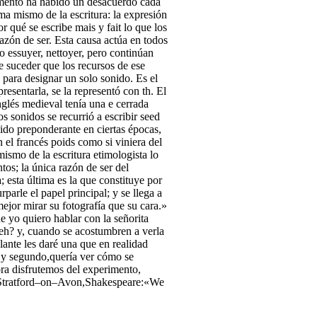
 momento ha habido un desacuerdo cada
ma mismo de la escritura: la expresión
 qué se escribe mais y fait lo que los
razón de ser. Esta causa actúa en todos
o essuyer, nettoyer, pero continúan
e suceder que los recursos de ese
 para designar un solo sonido. Es el
resentarla, se la representó con th. El
inglés medieval tenía una e cerrada
os sonidos se recurrió a escribir seed
sido preponderante en ciertas épocas,
 el francés poids como si viniera del
ismo de la escritura etimologista lo
os; la única razón de ser del
; esta última es la que constituye por
parle el papel principal; y se llega a
ejor mirar su fotografía que su cara.»
e yo quiero hablar con la señorita
eh? y, cuando se acostumbren a verla
lante les daré una que en realidad
, y segundo,quería ver cómo se
ora disfrutemos del experimento,
 de Stratford–on–Avon,Shakespeare:«We