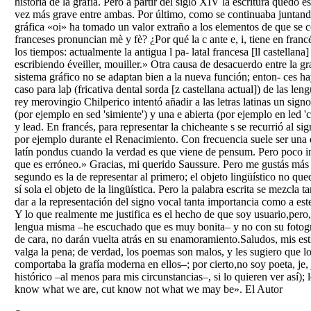
historia de la grafía. Pero a partir del siglo XIV la escritura qued
vez más grave entre ambas. Por último, como se continuaba juntando 
gráfica «oi» ha tomado un valor extraño a los elementos de que se co
franceses pronuncian mè y fè? ¿Por qué la c ante e, i, tiene en fran
los tiempos: actualmente la antigua l pa- latal francesa [ll castell
escribiendo éveiller, mouiller.» Otra causa de desacuerdo entre la g
sistema gráfico no se adaptan bien a la nueva función; enton- ces ha
caso para laþ (fricativa dental sorda [z castellana actual]) de las le
rey merovingio Chilperico intentó añadir a las letras latinas un sign
(por ejemplo en sed 'simiente') y una e abierta (por ejemplo en led 'c
y lead. En francés, para representar la chicheante s se recurrió al 
por ejemplo durante el Renacimiento. Con frecuencia suele ser una et
latín pondus cuando la verdad es que viene de pensum. Pero poco impo
que es erróneo.» Gracias, mi querido Saussure. Pero me gustás más c
segundo es la de representar al primero; el objeto lingüístico no que
sí sola el objeto de la lingüística. Pero la palabra escrita se mezcla
dar a la representación del signo vocal tanta importancia como a est
Y lo que realmente me justifica es el hecho de que soy usuario,pero
lengua misma –he escuchado que es muy bonita– y no con su fotogra
de cara, no darán vuelta atrás en su enamoramiento.Saludos, mis esti
valga la pena; de verdad, los poemas son malos, y les sugiero que l
comportaba la grafía moderna en ellos–; por cierto,no soy poeta, je,
histórico –al menos para mis circunstancias–, si lo quieren ver así
know what we are, cut know not what we may be». El Autor