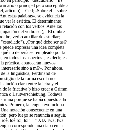
rbo en participio "descubierto". Es
rimario o principal pero susceptible a
l, artículo) = Ce´l; -Sobre el = sobre
Ant´estas palabras», se evidencia la
e ver la estética. El determinante
n relación con los verbos. Ante los
onjugación del verbo ser); –El ombre
; he, verbo auxiliar de estudiar;
 "estudiado"). ¿Por qué debe ser así?
se puede expresar una idea completa.
r qué no debería ser empleado por la
 en todos los aspectos–, es decir, es
 la práctica, aparecerán nuevos
e interesarle sino a mí?–. Por ahora,
de la lingüística, Ferdinand de
restigio de la forma escrita nos
inción clara entre la letra y el
h de la fricativa þ hizo creer a Grimm
nántica o Lautverschiebung. Todavía
a ruina porque se había opuesto a la
ntes. Primero, la lengua evoluciona
r. Una notación consecuente en una
ón, pero luego se renuncia a seguir.
V roè, loè roi, loi" " " XIX rwa, lwa
 lengua corresponde una etapa en la