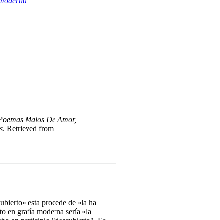
 moderna
s Poemas Malos De Amor,
s
. Retrieved from
cubierto» esta procede de «la ha
ito en grafía moderna sería «la