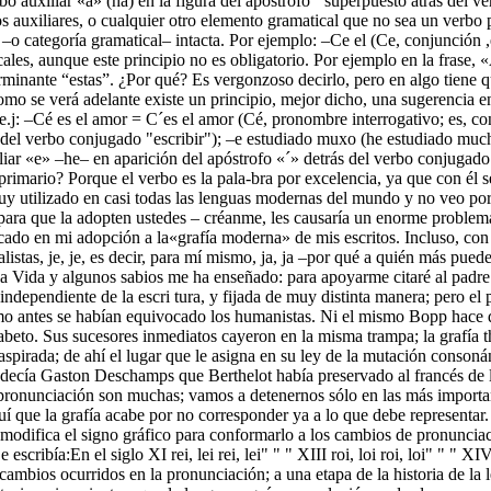
o auxiliar «a» (ha) en la figura del apóstrofo ´ superpuesto atrás del ve
 auxiliares, o cualquier otro elemento gramatical que no sea un verbo p
 –o categoría gramatical– intacta. Por ejemplo: –Ce el (Ce, conjunción ,e
ales, aunque este principio no es obligatorio. Por ejemplo en la frase, «
rminante “estas”. ¿Por qué? Es vergonzoso decirlo, pero en algo tiene qu
omo se verá adelante existe un principio, mejor dicho, una sugerencia e
 e.j: –Cé es el amor = C´es el amor (Cé, pronombre interrogativo; es, c
 del verbo conjugado "escribir"); –e estudiado muxo (he estudiado mucho
iar «e» –he– en aparición del apóstrofo «´» detrás del verbo conjugado
primario? Porque el verbo es la pala-bra por excelencia, ya que con él 
 muy utilizado en casi todas las lenguas modernas del mundo y no veo po
ara que la adopten ustedes – créanme, les causaría un enorme problema,
cado en mi adopción a la«grafía moderna» de mis escritos. Incluso, con
alistas, je, je, es decir, para mí mismo, ja, ja –por qué a quién más pued
la Vida y algunos sabios me ha enseñado: para apoyarme citaré al padre 
dependiente de la escri tura, y fijada de muy distinta manera; pero el p
mo antes se habían equivocado los humanistas. Ni el mismo Bopp hace dist
lfabeto. Sus sucesores inmediatos cayeron en la misma trampa; la grafía t
 aspirada; de ahí el lugar que le asigna en su ley de la mutación conso
decía Gaston Deschamps que Berthelot había preservado al francés de l
a pronunciación son muchas; vamos a detenernos sólo en las más importa
aquí que la grafía acabe por no corresponder ya a lo que debe representa
modifica el signo gráfico para conformarlo a los cambios de pronunciaci
ribía:En el siglo XI rei, lei rei, lei" " " XIII roi, loi roi, loi" " " XI
s cambios ocurridos en la pronunciación; a una etapa de la historia de la