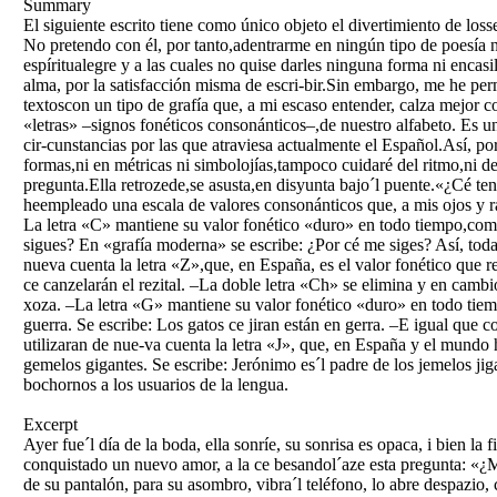
Summary
El siguiente escrito tiene como único objeto el divertimiento de los
No pretendo con él, por tanto,adentrarme en ningún tipo de poesía ni
espíritualegre y a las cuales no quise darles ninguna forma ni encasil
alma, por la satisfacción misma de escri-bir.Sin embargo, me he perm
textoscon un tipo de grafía que, a mi escaso entender, calza mejor c
«letras» –signos fonéticos consonánticos–,de nuestro alfabeto. Es 
cir-cunstancias por las que atraviesa actualmente el Español.Así, po
formas,ni en métricas ni simbolojías,tampoco cuidaré del ritmo,ni de
pregunta.Ella retrozede,se asusta,en disyunta bajo´l puente.«¿Cé te
heempleado una escala de valores consonánticos que, a mis ojos y ra
La letra «C» mantiene su valor fonético «duro» en todo tiempo,como
sigues? En «grafía moderna» se escribe: ¿Por cé me siges? Así, toda
nueva cuenta la letra «Z»,que, en España, es el valor fonético que r
ce canzelarán el rezital. –La doble letra «Ch» se elimina y en ca
xoza. –La letra «G» mantiene su valor fonético «duro» en todo tiem
guerra. Se escribe: Los gatos ce jiran están en gerra. –E igual que 
utilizaran de nue-va cuenta la letra «J», que, en España y el mundo 
gemelos gigantes. Se escribe: Jerónimo es´l padre de los jemelos ji
bochornos a los usuarios de la lengua.
Excerpt
Ayer fue´l día de la boda, ella sonríe, su sonrisa es opaca, i bien la 
conquistado un nuevo amor, a la ce besandol´aze esta pregunta: «¿Me 
de su pantalón, para su asombro, vibra´l teléfono, lo abre despazio, 