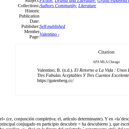
Subject:
Fiction
,
Drama and Literature
,
Grafía española
Collections:
Authors Community
,
Literature
Historic
Publication
Date:
Publisher:
Self-published
Member
Valentino -
Page:
Citation
APA
MLA
Chicago
Valentino, B. (n.d.).
El Retorno a La Vida : Uno
Tres Fabulas Aceptables Y Tres Cuentos Excelente
https://gutenberg.cc/
el» (ce, conjunción completiva; el, artículo determinante). Y en «la´des
 principal conjugado en participio descubrir = ha descubierto ), que escr