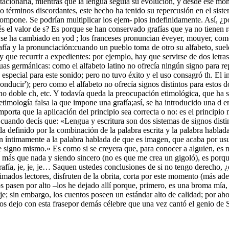
ó estacionaria, mientras que la lengua seguía su evolución, y desde ese
términos discordantes, este hecho ha tenido su repercusión en el siste
mpone. Se podrían multiplicar los ejem- plos indefinidamente. Así, ¿por
cés el valor de s? Es porque se han conservado grafías que ya no tienen 
ana] se ha cambiado en yod ; los franceses pronuncian éveyer, mouyer, com
rafía y la pronunciación:cuando un pueblo toma de otro su alfabeto, suel
y que recurrir a expedientes: por ejemplo, hay que servirse de dos letras
nguas germánicas: como el alfabeto latino no ofrecía ningún signo para rep
o especial para este sonido; pero no tuvo éxito y el uso consagró th. El 
onducir'); pero como el alfabeto no ofrecía signos distintos para estos d
signo doble ch, etc. Y todavía queda la preocupación etimológica, que ha 
imología falsa la que impone una grafía;así, se ha introducido una d en
rta que la aplicación del principio sea correcta o no: es el principio m
uando decís que: «Lengua y escritura son dos sistemas de signos distint
da definido por la combinación de la palabra escrita y la palabra hablada
 tan íntimamente a la palabra hablada de que es imagen, que acaba por usur
e signo mismo.» Es como si se creyera que, para conocer a alguien, es m
, más que nada y siendo sincero (no es que me crea un gigoló), es porqu
fía, je, je, je… Saquen ustedes conclusiones de si no tengo derecho, ¿
mados lectores, disfruten de la obrita, corta por este momento (más ade
os pasen por alto –los he dejado allí porque, primero, es una broma mía
 je; sin embargo, los cuentos poseen un estándar alto de calidad; por ah
); los dejo con esta frasepor demás célebre que una vez cantó el genio