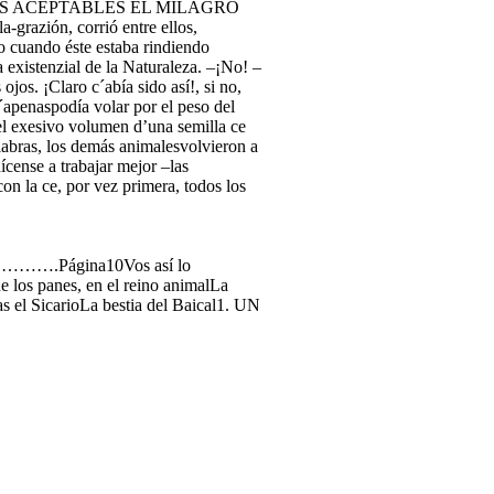
ES FABULAS ACEPTABLES EL MILAGRO
zión, corrió entre ellos,
no cuando éste estaba rindiendo
existenzial de la Naturaleza. –¡No! –
jos. ¡Claro c´abía sido así!, si no,
´apenaspodía volar por el peso del
 el exesivo volumen d’una semilla ce
alabras, los demás animalesvolvieron a
ícense a trabajar mejor –las
on la ce, por vez primera, todos los
ágina10Vos así lo
 panes, en el reino animalLa
SicarioLa bestia del Baical1. UN