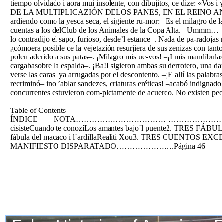
tiempo olvidado i aora mui insolente, con dibujitos, ce dize:
DE LA MULTIPLICAZIÓN DELOS PANES, EN EL REINO ANIMAL Reunid
ardiendo como la yesca seca, el sigiente ru-mor: –Es el milagro de 
cuentas a los delClub de los Animales de la Copa Alta. –Ummm… –Er
lo contradijo el sapo, furioso, desde’l estance–. Nada de pa-radojas 
¿cómoera posible ce la vejetazión resurjiera de sus zenizas con tan
polen aderido a sus patas–. ¡Milagro mis ue-vos! –¡I mis mandíbulas!
cargabasobre la espalda–. ¡Ba!I sigieron ambas su derrotero, una dan
verse las caras, ya arrugadas por el descontento. –¡E allí las palabr
recriminó– ino ’ablar sandezes, criaturas eréticas! –acabó indignad
concurrentes estuvieron com-pletamente de acuerdo. No existen peor
Table of Contents
ÍNDICE ––– NOTA…………………………………………………………..Pá
cisisteCuando te conozíLos amantes bajo´l puente2. TRES F
fábula del macaco i l´ardillaRealiti Xou3. TRES CUENTOS E
MANIFIESTO DISPARATADO………………….Página 46