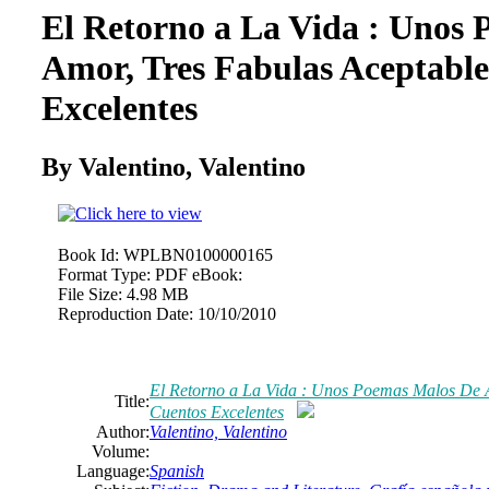
El Retorno a La Vida : Unos
Amor, Tres Fabulas Aceptable
Excelentes
By Valentino, Valentino
Book Id:
WPLBN0100000165
Format Type:
PDF eBook:
File Size:
4.98 MB
Reproduction Date:
10/10/2010
El Retorno a La Vida : Unos Poemas Malos De A
Title:
Cuentos Excelentes
Author:
Valentino, Valentino
Volume:
Language:
Spanish