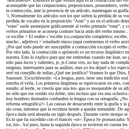
´descubierto». Entonces lo que vemos aquí es la contracción del verb
aconsejable que las conjunciones, preposiciones, pronombres, verbos
la contracción, ante la presencia de un artículo, mantengan su grafía
´l. Normalmente los artículos son los que sufren la pérdida de su voc
perdida de vocales en la preposición “Ante” y no en el artículo dete
“estas” suele asemejarse gráficamente al verbo primario “estar”, y c
verbos primarios se aconseja contraer hacia atrás del verbo mismo ,
ce escribe = El ombre c´escribe (ce,conjunción completiva; escribe,
mucho , adjetivo) =´estudiado muxo (aquí contraemos el verbo auxil
¿Por qué todo puede ser susceptible a contracción excepto el verbo 
Por otro lado, la contracción o apóstrofo es un recurso lingüístico
nuestra. Esto lo explico para que me entiendan cuando me lean, no p
sólo para locos y valientes, je, je.Como ven, no hay nada de compli
enigmas, interesantes para su análisis, mas yo los dejaré a los especi
seré mi conejillo de indias.¿Qué me justifica? Veamos lo que Dios, 
Saussure. Escuchémoslo: «La lengua, pues, tiene una tradición oral in
estorba el verla. Los primeros lingüistas se equivocaron en esto, co
sonido; al leerle, se creería que una len- gua es inseparable de su a
no sólo que ese sonido era doble, sino incluso que era una oclusiva
hoy hombres ilustrados confunden la lengua con su ortografía. ¿No 
reforma ortográfica?» Las causas de desacuerdo entre la grafía y l
sin cesar, mientras que la escritura tiende a quedar inmutable. De 
época dada será absurda un siglo después. Durante cierto tiempo se 
Es lo que ha sucedido con el francés «oi»: Época Se pronunciaba: Se esc
roi, loi». Así pues, hasta la segunda época se tuvieron en cuenta lo