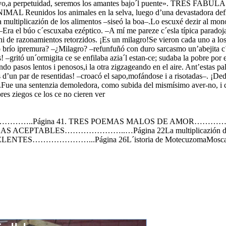
 «Vos i yo,a perpetuidad, seremos los amantes bajo´l puente». TR
os los animales en la selva, luego d’una devastadora defla-gra
la multiplicazión de los alimentos –siseó la boa–.Lo escuxé dezir al mo
a el búo c´escuxaba ezéptico. –A mí me pareze c´esla típica paradoja 
ni de razonamientos retorzidos. ¡Es un milagro!Se vieron cada uno a los o
to brío ipremura? –¿Milagro? –refunfuñó con duro sarcasmo un’abejita c
 –gritó un´ormigita ce se enfilaba azia´l estan-ce; sudaba la pobre por
do pasos lentos i penosos,i la otra zigzageando en el aire. Ant’estas p
as d’un par de resentidas! –croacó el sapo,mofándose i a risotadas–. ¡Ded
o.Fue una sentenzia demoledora, como subida del mismísimo aver-no, i c
es ziegos ce los ce no cieren ver
gina 41. TRES POEMAS MALOS DE AMOR………………….P
ÁBULAS ACEPTABLES…………………..…Página 22La multiplicazión de los
XCELENTES…………………...Página 26L´istoria de MotecuzomaMoscas el 