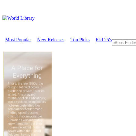
Most Popular
New Releases
Top Picks
Kid 25's