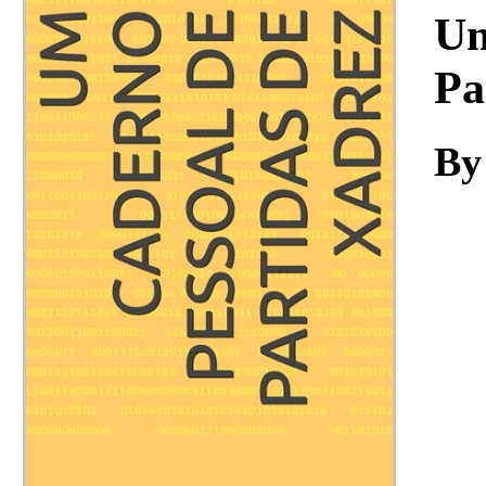
Download
Um
Pa
By