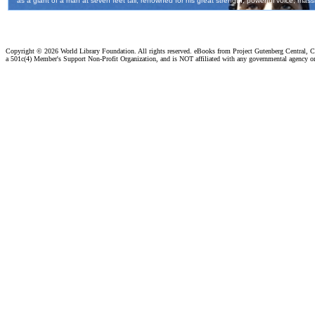
Copyright ©
2026 World Library Foundation. All rights reserved. eBooks from Project Gutenberg Central, Cl
a 501c(4) Member's Support Non-Profit Organization, and is NOT affiliated with any governmental agency o